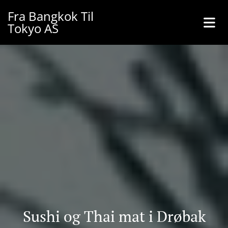
Fra Bangkok Til
Tokyo AS
Sushi og Thai mat i Drøbak