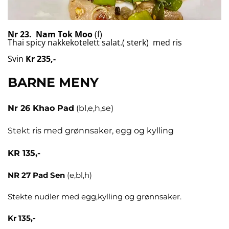
Nr 23.
Nam Tok Moo
(f)
Thai spicy nakkekotelett salat.( sterk) med ris
Svin
Kr 235,-
BARNE MENY
Nr 26
Khao Pad
(bl,e,h,se)
Stekt ris med grønnsaker, egg og kylling
KR 135,-
NR 27 Pad Sen
(e,bl,h)
Stekte nudler med egg,kylling og grønnsaker.
Kr 135,-