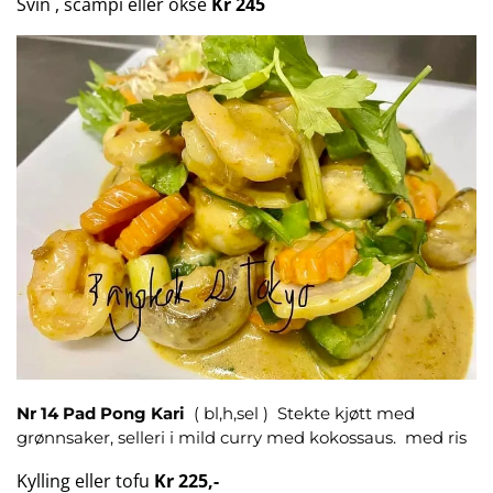
Svin , scampi eller okse
Kr 245
Nr 14 Pad Pong Kari
( bl,h,sel ) Stekte kjøtt med
grønnsaker, selleri i mild curry med kokossaus. med ris
Kylling eller tofu
Kr 225,-