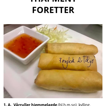
FORETTER
1. A.
Vårruller hjemmelagde
(bl,h,m,so) kylling.