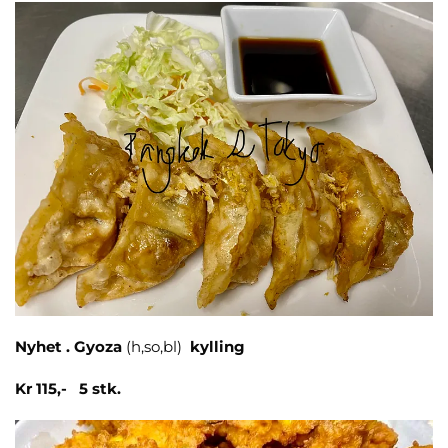
Nyhet . Gyoza
(h,so,bl)
kylling
Kr 115,- 5 stk.