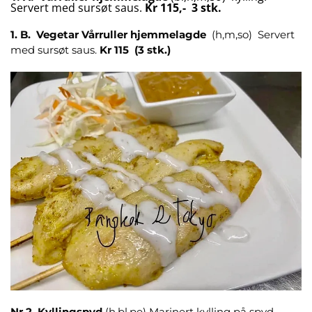
Servert med sursøt saus.
Kr 115,- 3 stk.
1. B. Vegetar Vårruller hjemmelagde
(h,m,so) Servert
med sursøt saus.
Kr 115 (3 stk.)
Nr 2. Kyllingspyd
(h,bl,pe) Marinert kylling på spyd.