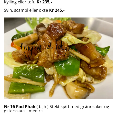
Kylling eller tofu
Kr 235,-
Svin, scampi eller okse
Kr 245,-
Nr 16
Pad Phak
( bl,h ) Stekt kjøtt med grønnsaker og
østerssaus. med ris