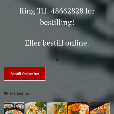
Ring Tlf:
48662828
for
bestilling!
Eller bestill online.
V
Bestill Online her
Skriv tekst her