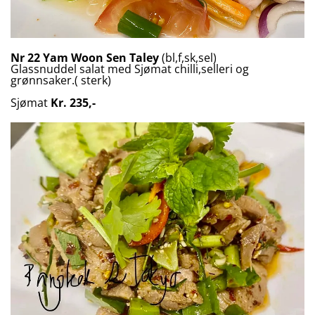
Nr 22
Yam Woon Sen Taley
(bl,f,sk,sel)
Glassnuddel salat med Sjømat chilli,selleri og
grønnsaker.( sterk)
Sjømat
Kr. 235,-