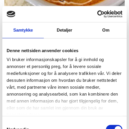
Nr 9
Geang Saparot
rød curry i kokkos saus med
ananas . med ris ( medium sterk)
Samtykke
Detaljer
Om
Kylling eller tofu
Kr 225,-
scampi eller okse
Kr 235,-
Denne nettsiden anvender cookies
Vi bruker informasjonskapsler for å gi innhold og
annonser et personlig preg, for å levere sosiale
mediefunksjoner og for å analysere trafikken vår. Vi deler
dessuten informasjon om hvordan du bruker nettstedet
vårt, med partnerne våre innen sosiale medier,
annonsering og analysearbeid, som kan kombinere den
med annen informasjon du har gjort tilgjengelig for dem,
eller som de har samlet inn gjennom din bruk av
tjenestene deres.
Samtykkevalg