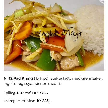
Nr 12
Pad Khing
( bl,h,so) Stekte kjøtt med grønnsaker,
ingefær og soya bønner. med ris
Kylling eller tofu
Kr 225,-
scampi eller okse
Kr 235,-