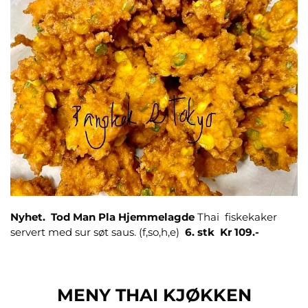
Nyhet.
Tod Man Pla
Hjemmelagde
Thai fiskekaker
servert med sur søt saus. (f,so,h,e)
6. stk
Kr 109.-
MENY THAI KJØKKEN