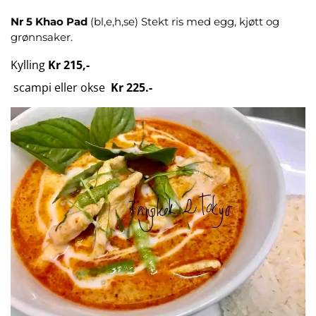
Nr 5
Khao Pad
(bl,e,h,se) Stekt ris med egg, kjøtt og
grønnsaker.
Kylling
Kr 215,-
scampi eller okse
Kr 225.-